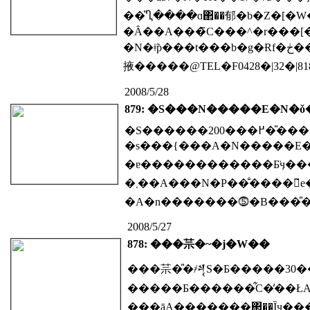
�Ȃ��A���̃C���^�r���
�N�ǂ̃p���t���b�g�Ɍf�ڂ���\��ł��̂ŁA����]�̕��͂��A���������B�i����25�I���
2008/5/28
879: �S���N�����E�N
�S������200���߂��̎����}
�ɐ������������Ƃ̈ӌ��
�܂��A���N�P��̐����񌾂̃e�[�}�ɂ��ẮA�u�n���c���̒n�ʂƒn���c��̂�����v�Ɍ��肵
2008/5/27
878: ���䒬�~�j�W��
�����Ƃ������͋C�̒��ŁA���