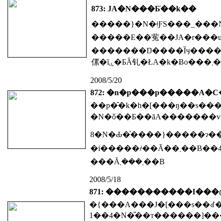
873: JA�N���Ƃ̍��k��
�����E��蒬��JA�r���u
�������Ŋ����Ȉӌ��������ł��܂����B�H���i���i�̍����⒆���Y�Ⓚ�M���[�U�������󂯁A���S�
2008/5/20
872: �n�p���p�����A�
��p�̑�k�h�[���ŋ��s�
8�N�Ԃ�̍����}�����ɂ��
�i�����҂��Ă��܂��B��40�N�ԁA����֌W�̑����Ƃ��ď���y�����w�͂��Ă��������}�N���Ƃ��Ă��撣
���Ă܂���܂��B
2008/5/18
871: �����������I���
1��4�N�̎��т������]�