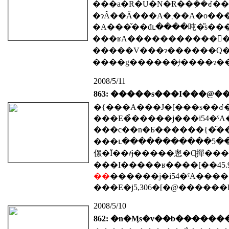
���a�R�U�N�Ɍ��݂��ꂽ��
�ɂȂ��Ă���A�܂��A�o���A�t���[��ϐk�݌v�A�ȃG�l���M�[���̐V��������̗v���ɂ�������ꂸ
���ʁA�����������󋵂��瓖�
�����V���ɂ������Q�Q
2008/5/11
863: �����s���I���@��
�{���A���J�[���s��ꂽ
���c��n�Ƃ������{�̈��S�ۏ
���ւ�����������5��9�
���I�����ʁ����[��45.
��
������j
�i54�ˁA����
���E�j5,306�[�@������l�
2008/5/10
862: �n�Ӎs�v��b������