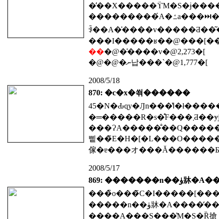
���������́A�ߑa���⏭�q����΍�A���H�≺�������̎Љ�{�����A�_�ыƂ�ό��̐U���A���΍����A�ۑ�͎R�ς��Ă���A�����A�����̗��
���I�����ʁ��@���[��7
��
�@�͑����v�@2,273�[
�@�@�ނ납���`�@1,777�[
2008/5/18
870: �c�x�쐮������
45�N�Ԃɋy�Ԓn���̔ߊ�ł������c�x��̐������������A���䒬
���ɁA�����̐��Q�����
삩��̃E�H�[�L���O�����[
2008/5/17
869: �������n
���̏o���̃C�I�����[���ɂ����āA����
����A���S���̔M�S�Ȑ搶