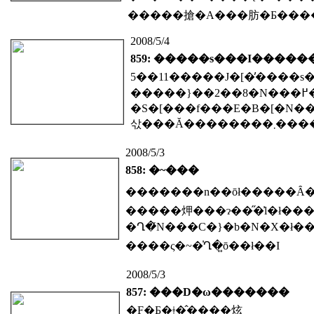
2008/5/4
859: �����s���I�����
�S�[���f���E�B�[�N��
삯���Ă��������
2008/5/3
858: �~���
����ς�~�̍Ղ�͍ō��ł��I
2008/5/3
857: ���D�ω�������
�F�Ƃ�ǂ�̂����炫