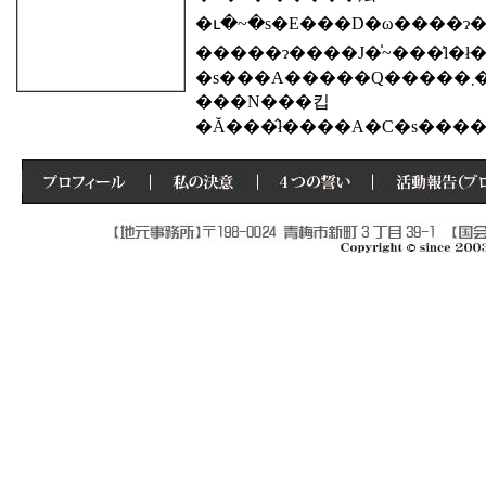
�����ɂ����J�̍~���͗l�
�s�
���N���킵
�Ă���̂ł����A�C�s��