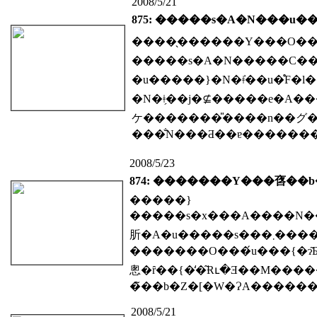
2008/5/21
875: �����s�A�N���u�
����̖������Y���O���
�u�����}�N�ǂ̓��u�̊F�
�N�ǂ̗��j�⊈�����e�A����̖ڕW�Ȃǂɂ��Đ������A�u�����̂��߁A�s���̂��߂Ɏ��
ケ�������̎����n��グ�
2008/5/23
874: �������Y���㖱��
�����}
�����s�x���A����N���̓s�����
肵�A�u�����s���܂�
�������O���́u���{�ɂ͂
悤�ȓ��{�̒�͂Ɍւ�Ǝ��M��
2008/5/21