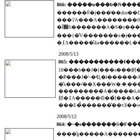
866: �����u���b�N���
���ɁA���A��������
���{�̐V�������x�ɉ�
2008/5/13
865: �����������I��
�₽���J�̍~�钆�ł������
�̎x���҂̕��X��
���������́A�l����6,400�l�̓������[�̏����Ȓ��ł͂���܂
2008/5/12
864: �~�s�������S�F��