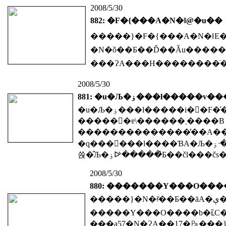
2008/5/30
882: �F�{���A�N�ǁ@�u��
�����}�F�{���A�N�ǁE
2008/5/30
881: �u�Љ�ۏ���l�����
�u�Љ�ۏ���l�����i��F�͑����v�������Ȋw��b�j�v�̃����o�[�Ƃ��āA�����񌾂����܂Ƃ߁A�����M�F���t���[�����y�ђJ�_���ꎩ���}
������ɐ\������܂����B
��������������̒��A��
�q������l����ƁA�Љ�ۏᐧ�x�̔��{�I���v��f�s����̂͋i�ق̉ۑ�ł��B�s���̖��ʌ�����f�łƂ��ăX�g�b�v����ƂƂ��ɁA����ł̋c�_������������ɁA�N���E��ÁE��
2008/5/30
880: �������Y���O���
�����}�N�ǂ̊��Ƃ��āA�ې���Q�c�@�c���i�N�ǍL�񕛕����j���疃
���a57�N�ɁA��17�㎩���}�N�ǒ��𖱂߂��������O���ɁA��