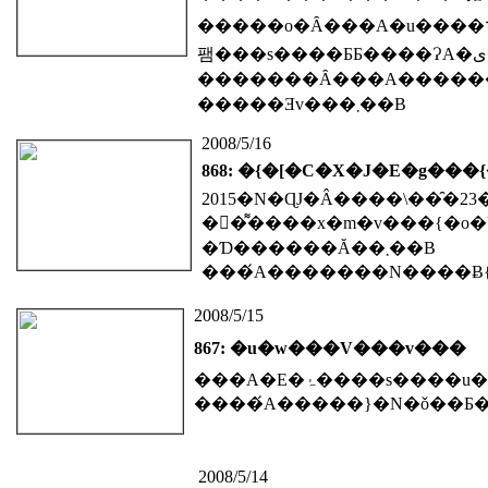
�����o�Ȃ���A�u����⌤�C��������ɍs���
�������Ȃ���A�������n��̊F���܂ɂ́A�q�������̂��߂
�����Ǝv���܂��B
2008/5/16
868: �{�[�C�X�J�E�g��
��͌����x�m�v���{�o�ϒc�̘A�����
�Ɗ������Ă��܂��B
2008/5/15
867: �u�w���V���v���
2008/5/14