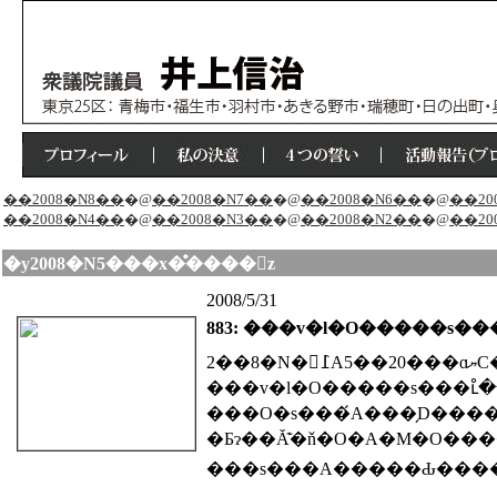
��2008�N8��
�@
��2008�N7��
�@
��2008�N6��
�@
��20
��2008�N4��
�@
��2008�N3��
�@
��2008�N2��
�@
��20
�y2008�N5���x�̊����񍐁z
2008/5/31
883: ���v�l�O�����s�
2��8�N�𖱂߁A5��20���ɑޔC���ꂽ
���O�s���́A���̗D�����Ί�Ɛl�