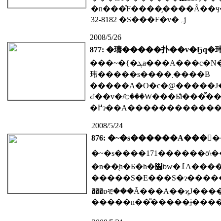
�n���̊F����̗����Ȃ��ӌ����f���@��͑�
32-8182 �S���F�v�ہj
2008/5/26
877: �璹�����扑��v�Ҕq�
���~�{�ܓa���A���c�N�v���t������b���͂��߁A�����̂��Q��҂̒��A�璹�����扑��v�Ҕq�
玮�����s����܂����B
�����A�O�c�@�����J���ψ��Ƃ��ĎQ�񂵂܂����B���6
ꂽ��v�҂̈⍜���W���Ƃ̐i���͂͂��΂���������܂���B�
2008/5/24
876: �~�s������A���
�n��̖h�Ƃ�h�΂ɓw�߁A�������������̕�炵
�����S�E���S�ɂ��������߁A�e�X�̒n��R�~���j�e�B�[����������m�����Ă���ƌ����Ă����~�̂܂��ɂ����Ă��A����10�N�ԂŎ��������